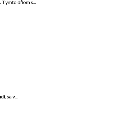
. Týmto dňom s...
, sa v...