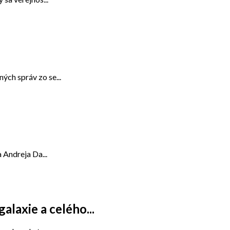
ch správ zo se...
 Andreja Da...
alaxie a celého...