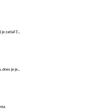
e zatiaľ č...
nes je je...
enta