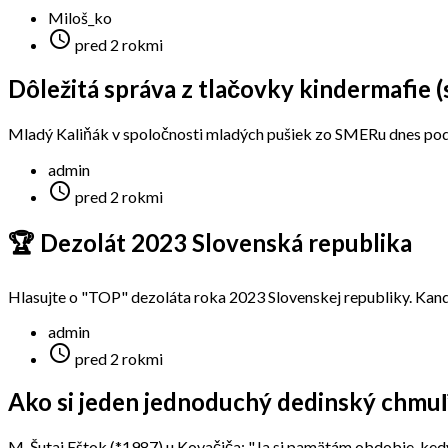
Miloš_ko

pred 2 rokmi
Dôležitá správa z tlačovky kindermafie (s
Mladý Kaliňák v spoločnosti mladých pušiek zo SMERu dnes podáv
admin

pred 2 rokmi
🏆 Dezolát 2023 Slovenská republika
Hlasujte o "TOP" dezoláta roka 2023 Slovenskej republiky. Kandi
admin

pred 2 rokmi
Ako si jeden jednoduchý dedinský chmuľo
M. Šutaj Eštok (*1987) u Kovačiča: "Ja si pamätám obdobie, kedy 