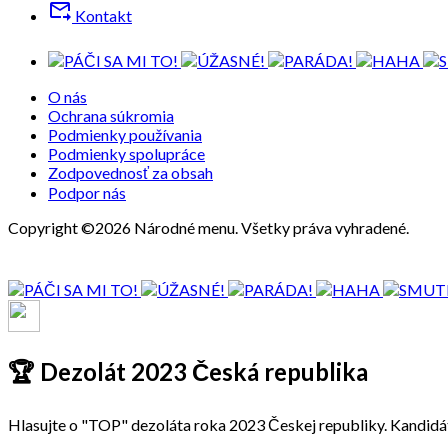
forward_to_inbox
Kontakt
O nás
Ochrana súkromia
Podmienky používania
Podmienky spolupráce
Zodpovednosť za obsah
Podpor nás
Copyright ©2026 Národné menu. Všetky práva vyhradené.
🏆 Dezolát 2023 Česká republika
Hlasujte o "TOP" dezoláta roka 2023 Českej republiky. Kandidát