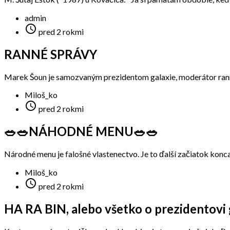
admin

pred 2 rokmi
RANNÉ SPRÁVY
Marek Šoun je samozvaným prezidentom galaxie, moderátor ranný
Miloš_ko

pred 2 rokmi
🥗🥗NÁHODNÉ MENU🥗🥗
Národné menu je falošné vlastenectvo. Je to ďalší začiatok konca
Miloš_ko

pred 2 rokmi
HA RA BIN, alebo všetko o prezidentovi g