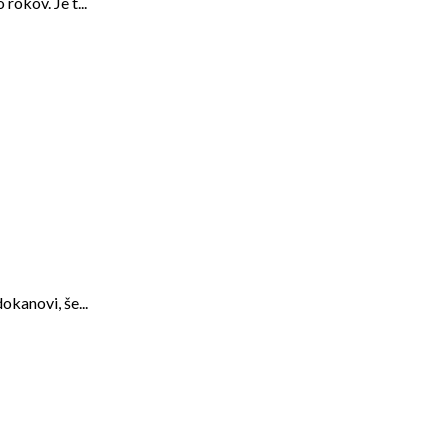
okov. Je t...
kanovi, še...