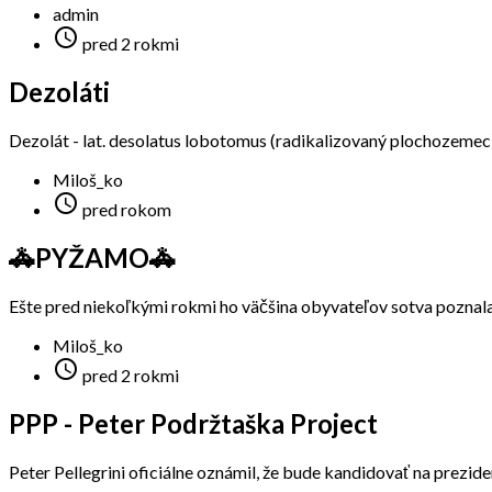
admin

pred 2 rokmi
Dezoláti
Dezolát - lat. desolatus lobotomus (radikalizovaný plochozemec) j
Miloš_ko

pred rokom
🚓PYŽAMO🚓
Ešte pred niekoľkými rokmi ho väčšina obyvateľov sotva poznala, d
Miloš_ko

pred 2 rokmi
PPP - Peter Podržtaška Project
Peter Pellegrini oficiálne oznámil, že bude kandidovať na prezid