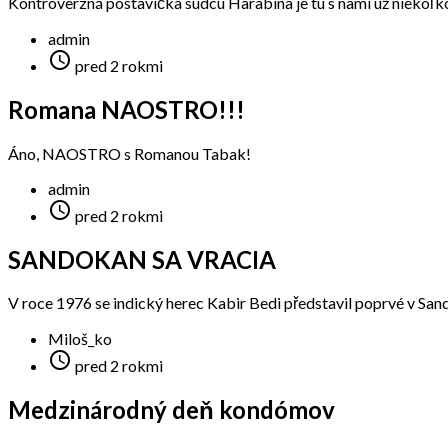
Kontroverzná postavička sudcu Harabina je tu s nami už niekoľko r
admin

pred 2 rokmi
Romana NAOSTRO!!!
Áno, NAOSTRO s Romanou Tabak!
admin

pred 2 rokmi
SANDOKAN SA VRACIA
V roce 1976 se indický herec Kabir Bedi představil poprvé v Sando
Miloš_ko

pred 2 rokmi
Medzinárodný deň kondómov