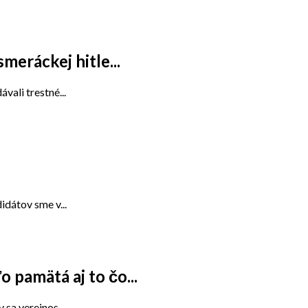
meráckej hitle...
ali trestné...
dátov sme v...
 pamätá aj to čo...
sa verejnos...