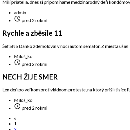
Milí priatelia, dnes si pripomíname medzinárodný deň kondómov
admin

pred 2 rokmi
Rychle a zběsile 11
Šéf SNS Danko zdemoloval v noci autom semafor. Z miesta ušiel
Miloš_ko

pred 2 rokmi
NECH ŽIJE SMER
Len deň po veľkom protivládnom proteste, na ktorý prišli tisíce ľudí
Miloš_ko

pred 2 rokmi
«
1
2