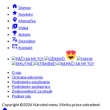

Domov
grade
Novinky
psychology
Memečka
video_library
Videá
emoji_events
Ankety
translate
Dezolátor
forward_to_inbox
Kontakt
O nás
Ochrana súkromia
Podmienky používania
Podmienky spolupráce
Zodpovednosť za obsah
Podpor nás
Copyright ©2026 Národné menu. Všetky práva vyhradené.
