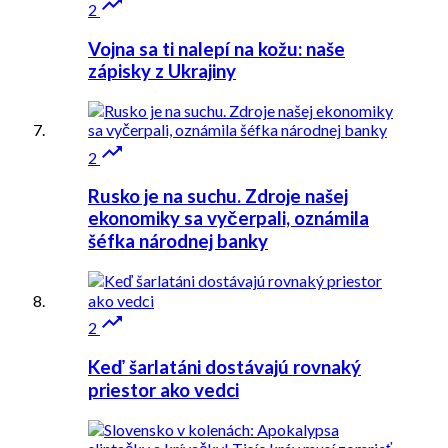

2
Vojna sa ti nalepí na kožu: naše
zápisky z Ukrajiny

2
Rusko je na suchu. Zdroje našej
ekonomiky sa vyčerpali, oznámila
šéfka národnej banky

2
Keď šarlatáni dostávajú rovnaký
priestor ako vedci