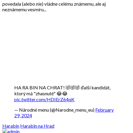
povedala (alebo nie) vládne celému známemu, ale aj
neznámemu vesmíru...
HA RA BIN NA CHRAT! 🤣🤣🤣 ďalší kandidát,
ktorý má "zhasnuté" 😂😂
pic.twitter.com/HDIErZ64qK
— Národné menu (@Narodne_menu_eu)
February
29, 2024
Harabin
Harabin na Hrad