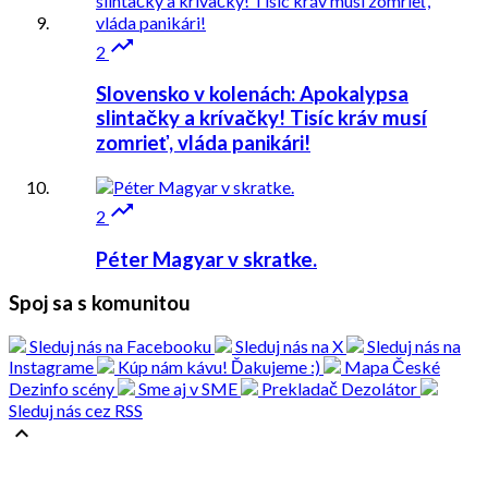

2
Slovensko v kolenách: Apokalypsa
slintačky a krívačky! Tisíc kráv musí
zomrieť, vláda panikári!

2
Péter Magyar v skratke.
Spoj sa s komunitou
Sleduj nás na Facebooku
Sleduj nás na X
Sleduj nás na
Instagrame
Kúp nám kávu! Ďakujeme :)
Mapa České
Dezinfo scény
Sme aj v SME
Prekladač Dezolátor
Sleduj nás cez RSS
