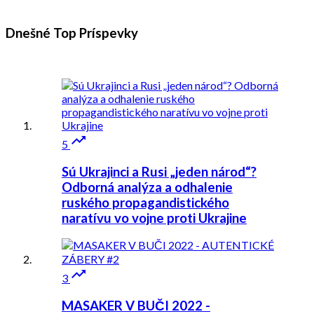
Dnešné Top
Príspevky

5
Sú Ukrajinci a Rusi „jeden národ“?
Odborná analýza a odhalenie
ruského propagandistického
naratívu vo vojne proti Ukrajine

3
MASAKER V BUČI 2022 -