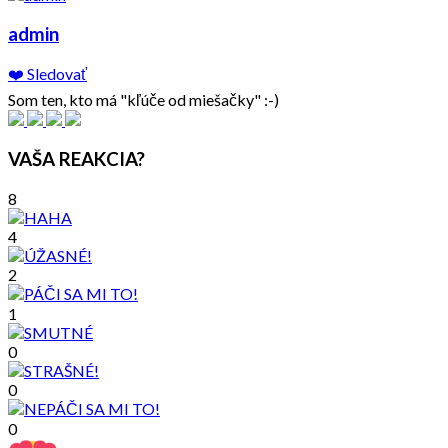
admin
❤️ Sledovať
Som ten, kto má "kľúče od miešačky" :-)
VAŠA REAKCIA?
8
4
2
1
0
0
0