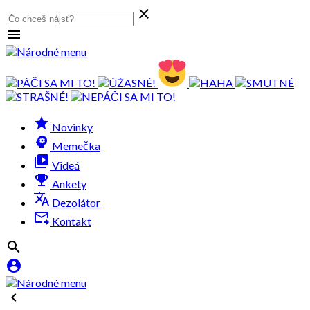

menu
grade
Novinky
psychology
Memečka
video_library
Videá
emoji_events
Ankety
translate
Dezolátor
forward_to_inbox
Kontakt


