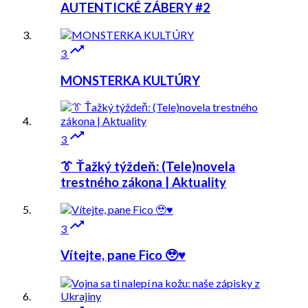
AUTENTICKÉ ZÁBERY #2

3
MONSTERKA KULTÚRY

3
👔 Ťažký týždeň: (Tele)novela
trestného zákona | Aktuality

3
Vítejte, pane Fico 🥹♥️