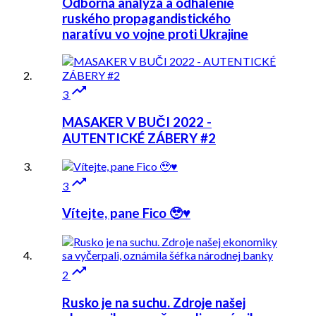
Odborná analýza a odhalenie
ruského propagandistického
naratívu vo vojne proti Ukrajine

3
MASAKER V BUČI 2022 -
AUTENTICKÉ ZÁBERY #2

3
Vítejte, pane Fico 🥹♥️

2
Rusko je na suchu. Zdroje našej