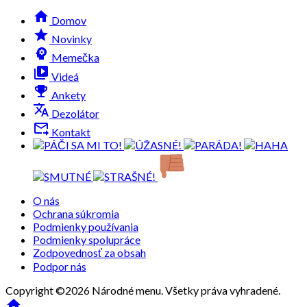

Domov
grade
Novinky
psychology
Memečka
video_library
Videá
emoji_events
Ankety
translate
Dezolátor
forward_to_inbox
Kontakt
O nás
Ochrana súkromia
Podmienky používania
Podmienky spolupráce
Zodpovednosť za obsah
Podpor nás
Copyright ©2026 Národné menu. Všetky práva vyhradené.
