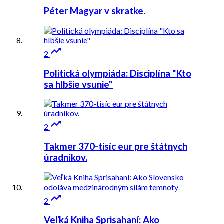
Péter Magyar v skratke.

2
Politická olympiáda: Disciplína "Kto
sa hlbšie vsunie"

2
Takmer 370-tisíc eur pre štátnych
úradníkov.

2
Veľká Kniha Sprisahaní: Ako