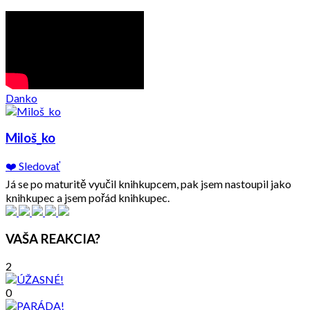
Danko
Miloš_ko
❤️ Sledovať
Já se po maturitě vyučil knihkupcem, pak jsem nastoupil jako
knihkupec a jsem pořád knihkupec.
VAŠA REAKCIA?
2
0