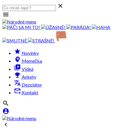

menu
grade
Novinky
psychology
Memečka
video_library
Videá
emoji_events
Ankety
translate
Dezolátor
forward_to_inbox
Kontakt


