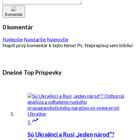
Komentár
0 komentár
Najlepšie
Najstaršie
Najnovšie
Napíš prvý komentár k tejto téme! Ps: Neprepisuj sem bibliu!
Dnešné Top
Príspevky

5
Sú Ukrajinci a Rusi „jeden národ“?