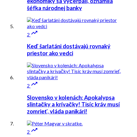
ekonomiky sa vyčerpali, oznámila
šéfka národnej banky

2
Keď šarlatáni dostávajú rovnaký
priestor ako vedci

2
Slovensko v kolenách: Apokalypsa
slintačky a krívačky! Tisíc kráv musí
zomrieť, vláda panikári!

2