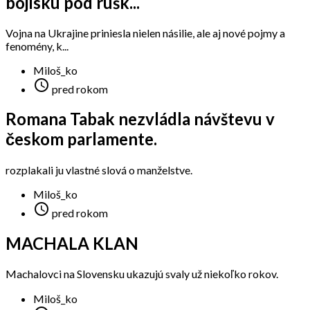
bojisku pod rúšk...
Vojna na Ukrajine priniesla nielen násilie, ale aj nové pojmy a
fenomény, k...
Miloš_ko

pred rokom
Romana Tabak nezvládla návštevu v
českom parlamente.
rozplakali ju vlastné slová o manželstve.
Miloš_ko

pred rokom
MACHALA KLAN
Machalovci na Slovensku ukazujú svaly už niekoľko rokov.
Miloš_ko