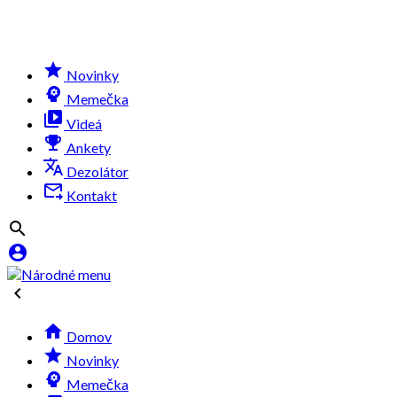
grade
Novinky
psychology
Memečka
video_library
Videá
emoji_events
Ankety
translate
Dezolátor
forward_to_inbox
Kontakt




Domov
grade
Novinky
psychology
Memečka