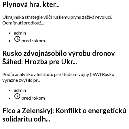
Plynová hra, kter...
Ukrajinská strategie vůči ruskému plynu zažívá revoluci.
Odmítnutí prodlouž...
admin

pred rokom
Rusko zdvojnásobilo výrobu dronov
Šáhed: Hrozba pre Ukr...
Podľa analytikov Inštitútu pre štúdium vojny (ISW) Rusko
výrazne zvýšilo pr...
admin

pred rokom
Fico a Zelenskyj: Konflikt o energetickú
solidaritu odh...