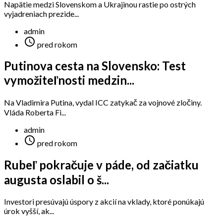
Napätie medzi Slovenskom a Ukrajinou rastie po ostrých
vyjadreniach prezide...
admin

pred rokom
Putinova cesta na Slovensko: Test
vymožiteľnosti medzin...
Na Vladimira Putina, vydal ICC zatykač za vojnové zločiny.
Vláda Roberta Fi...
admin

pred rokom
Rubeľ pokračuje v páde, od začiatku
augusta oslabil o š...
Investori presúvajú úspory z akcií na vklady, ktoré ponúkajú
úrok vyšší, ak...