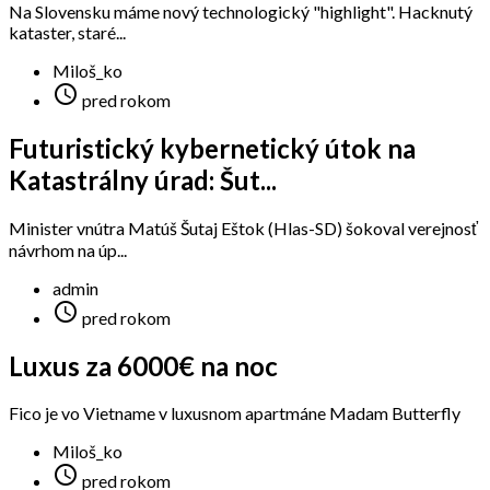
Na Slovensku máme nový technologický "highlight". Hacknutý
kataster, staré...
Miloš_ko

pred rokom
Futuristický kybernetický útok na
Katastrálny úrad: Šut...
Minister vnútra Matúš Šutaj Eštok (Hlas-SD) šokoval verejnosť
návrhom na úp...
admin

pred rokom
Luxus za 6000€ na noc
Fico je vo Vietname v luxusnom apartmáne Madam Butterfly
Miloš_ko

pred rokom