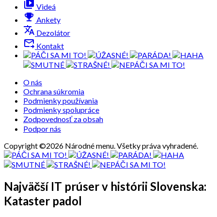
video_library
Videá
emoji_events
Ankety
translate
Dezolátor
forward_to_inbox
Kontakt
O nás
Ochrana súkromia
Podmienky používania
Podmienky spolupráce
Zodpovednosť za obsah
Podpor nás
Copyright ©2026 Národné menu. Všetky práva vyhradené.
Najväčší IT prúser v histórii Slovenska:
Kataster padol