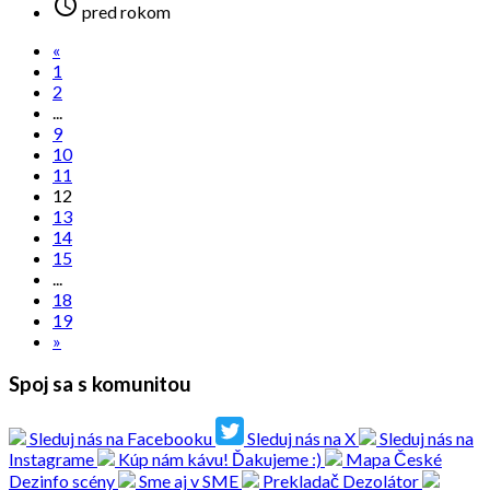

pred rokom
«
1
2
...
9
10
11
12
13
14
15
...
18
19
»
Spoj sa s komunitou
Sleduj nás na Facebooku
Sleduj nás na X
Sleduj nás na
Instagrame
Kúp nám kávu! Ďakujeme :)
Mapa České
Dezinfo scény
Sme aj v SME
Prekladač Dezolátor