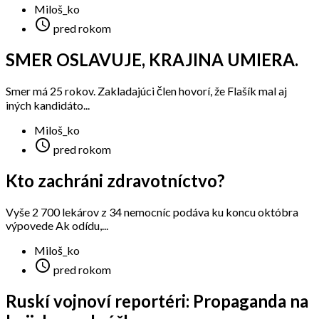
Miloš_ko

pred rokom
SMER OSLAVUJE, KRAJINA UMIERA.
Smer má 25 rokov. Zakladajúci člen hovorí, že Flašík mal aj
iných kandidáto...
Miloš_ko

pred rokom
Kto zachráni zdravotníctvo?
Vyše 2 700 lekárov z 34 nemocníc podáva ku koncu októbra
výpovede Ak odídu,...
Miloš_ko

pred rokom
Ruskí vojnoví reportéri: Propaganda na